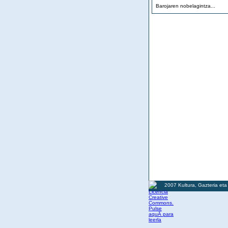
Barojaren nobelagintza...
2007 Kultura, Gazteria eta