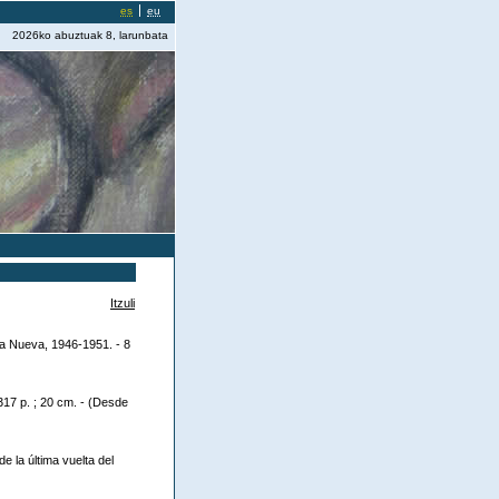
es
eu
2026ko abuztuak 8, larunbata
Itzuli
eca Nueva, 1946-1951. - 8
 317 p. ; 20 cm. - (Desde
e la última vuelta del