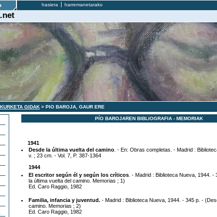
hasiera
harremanetarako
.net
AKURKETA GIDAK
> PIO BAROJA, GAUR ERE
PÍO BAROJAREN BIBLIOGRAFIA - MEMORIAK
1941
Desde la última vuelta del camino
. - En: Obras completas. - Madrid : Bibliot
v. ; 23 cm. - Vol. 7, P. 387-1364
1944
El escritor según él y según los críticos
. - Madrid : Biblioteca Nueva, 1944. -
la última vuelta del camino. Memorias ; 1)
Ed. Caro Raggio, 1982
Familia, infancia y juventud.
- Madrid : Biblioteca Nueva, 1944. - 345 p. - (Desd
camino. Memorias ; 2)
Ed. Caro Raggio, 1982
a