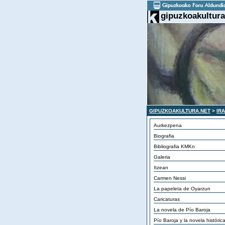
gipuzkoakultura
GIPUZKOAKULTURA.NET
>
IR
Aurkezpena
Biografia
Bibliografia KMKn
Galeria
Itzean
Carmen Nessi
La papeleta de Oyarzun
Caricaturas
La novela de Pío Baroja
Pío Baroja y la novela históric